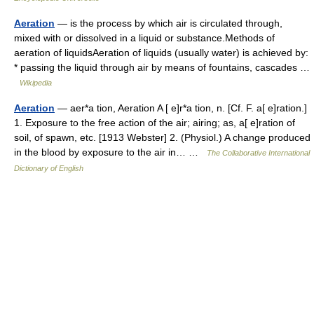
Aeration
— is the process by which air is circulated through,
mixed with or dissolved in a liquid or substance.Methods of
aeration of liquidsAeration of liquids (usually water) is achieved by:
* passing the liquid through air by means of fountains, cascades …
Wikipedia
Aeration
— aer*a tion, Aeration A [ e]r*a tion, n. [Cf. F. a[ e]ration.]
1. Exposure to the free action of the air; airing; as, a[ e]ration of
soil, of spawn, etc. [1913 Webster] 2. (Physiol.) A change produced
in the blood by exposure to the air in… …
The Collaborative International
Dictionary of English