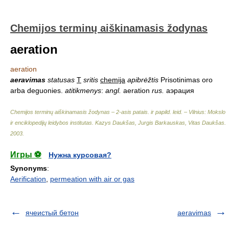
Chemijos terminų aiškinamasis žodynas
aeration
aeration
aeravimas
statusas
T
sritis
chemija
apibrėžtis
Prisotinimas oro
arba deguonies.
atitikmenys
:
angl.
aeration
rus.
аэрация
Chemijos terminų aiškinamasis žodynas – 2-asis patais. ir papild. leid. – Vilnius: Mokslo
ir enciklopedijų leidybos institutas
.
Kazys Daukšas, Jurgis Barkauskas, Vitas Daukšas
.
2003
.
Игры ⚽
Нужна курсовая?
Synonyms
:
Aerification
,
permeation with air or gas
ячеистый бетон
aeravimas