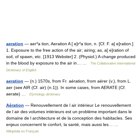
aeration
— aer*a tion, Aeration A [ e]r*a tion, n. [Cf. F. a[ e]ration.]
1. Exposure to the free action of the air; airing; as, a[ e]ration of
soil, of spawn, etc. [1913 Webster] 2. (Physiol.) A change produced
in the blood by exposure to the air in… …
The Collaborative International
Dictionary of English
aeration
— (n.) 1570s, from Fr. aération, from aérer (v.), from L.
aer (see AIR (Cf. air) (n.1)). In some cases, from AERATE (Cf.
aerate) …
Etymology dictionary
Aération
— Renouvellement de l air intérieur Le renouvellement
de l air des volumes intérieurs est un problème important dans le
domaine de l architecture et de la conception des habitacles. Ses
enjeux concernent le confort, la santé, mais aussi les… …
Wikipédia en Français