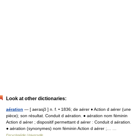
Look at other dictionaries:
aération
— [ aerasjɔ̃ ] n. f. • 1836; de aérer ♦ Action d aérer (une
pièce); son résultat. Conduit d aération. ● aération nom féminin
Action d aérer ; dispositif permettant d aérer : Conduit d aération.
● aération (synonymes) nom féminin Action d aérer ;… …
Encyclopédie Universelle