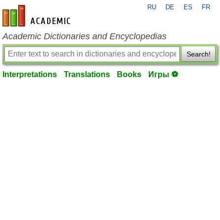
RU
DE
ES
FR
en-academic.com
Academic Dictionaries and Encyclopedias
Search!
Interpretations
Translations
Books
Игры ⚽