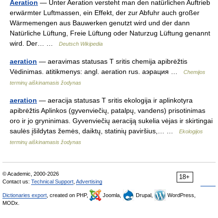
Aeration
— Unter Aeration versteht man den natürlichen Auftrieb
erwärmter Luftmassen, ein Effekt, der zur Abfuhr auch großer
Wärmemengen aus Bauwerken genutzt wird und der dann
Natürliche Lüftung, Freie Lüftung oder Naturzug Lüftung genannt
wird. Der… …
Deutsch Wikipedia
aeration
— aeravimas statusas T sritis chemija apibrėžtis
Vėdinimas. atitikmenys: angl. aeration rus. аэрация …
Chemijos
terminų aiškinamasis žodynas
aeration
— aeracija statusas T sritis ekologija ir aplinkotyra
apibrėžtis Aplinkos (gyvenviečių, patalpų, vandens) prisotinimas
oro ir jo gryninimas. Gyvenviečių aeraciją sukelia vėjas ir skirtingai
saulės įšildytas žemės, daiktų, statinių paviršius,… …
Ekologijos
terminų aiškinamasis žodynas
© Academic, 2000-2026
18+
Contact us:
Technical Support
,
Advertising
Dictionaries export
, created on PHP,
Joomla,
Drupal,
WordPress,
MODx.